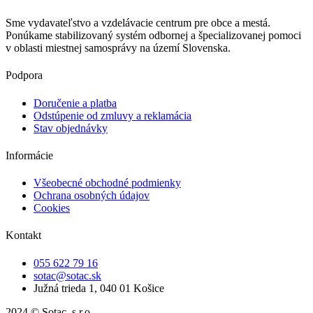
Sme vydavateľstvo a vzdelávacie centrum pre obce a mestá.
Ponúkame stabilizovaný systém odbornej a špecializovanej pomoci
v oblasti miestnej samosprávy na území Slovenska.
Podpora
Doručenie a platba
Odstúpenie od zmluvy a reklamácia
Stav objednávky
Informácie
Všeobecné obchodné podmienky
Ochrana osobných údajov
Cookies
Kontakt
055 622 79 16
sotac@sotac.sk
Južná trieda 1, 040 01 Košice
2024 © Sotac, s.r.o.