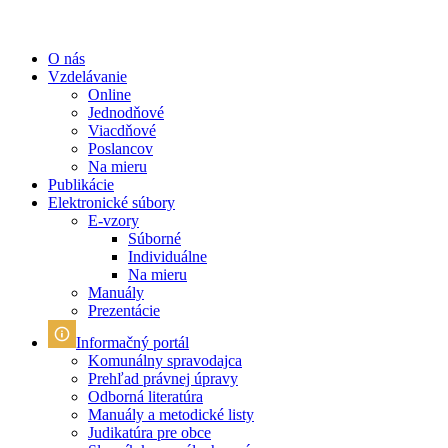
O nás
Vzdelávanie
Online
Jednodňové
Viacdňové
Poslancov
Na mieru
Publikácie
Elektronické súbory
E-vzory
Súborné
Individuálne
Na mieru
Manuály
Prezentácie
Informačný portál
Komunálny spravodajca
Prehľad právnej úpravy
Odborná literatúra
Manuály a metodické listy
Judikatúra pre obce