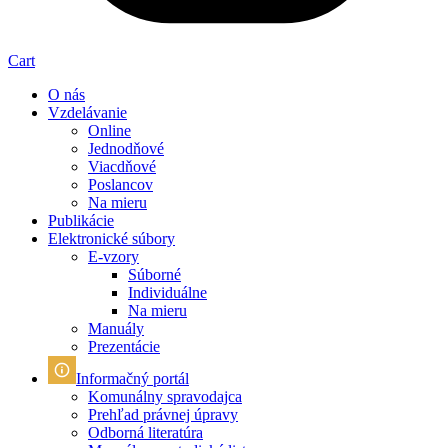
Cart
O nás
Vzdelávanie
Online
Jednodňové
Viacdňové
Poslancov
Na mieru
Publikácie
Elektronické súbory
E-vzory
Súborné
Individuálne
Na mieru
Manuály
Prezentácie
Informačný portál
Komunálny spravodajca
Prehľad právnej úpravy
Odborná literatúra