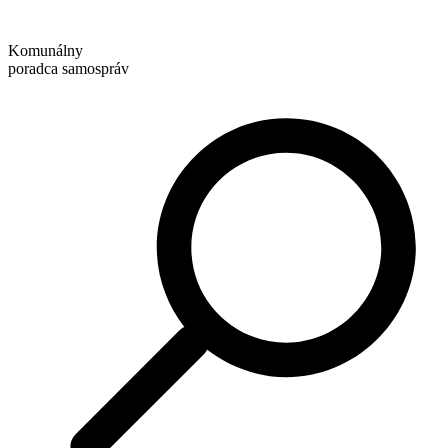
Preskočiť
na
Komunálny
obsah
poradca samospráv