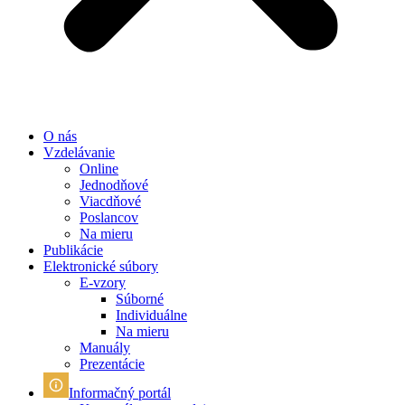
O nás
Vzdelávanie
Online
Jednodňové
Viacdňové
Poslancov
Na mieru
Publikácie
Elektronické súbory
E-vzory
Súborné
Individuálne
Na mieru
Manuály
Prezentácie
Informačný portál