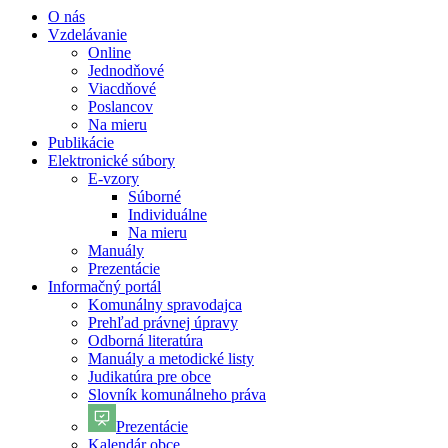
O nás
Vzdelávanie
Online
Jednodňové
Viacdňové
Poslancov
Na mieru
Publikácie
Elektronické súbory
E-vzory
Súborné
Individuálne
Na mieru
Manuály
Prezentácie
Informačný portál
Komunálny spravodajca
Prehľad právnej úpravy
Odborná literatúra
Manuály a metodické listy
Judikatúra pre obce
Slovník komunálneho práva
Prezentácie
Kalendár obce