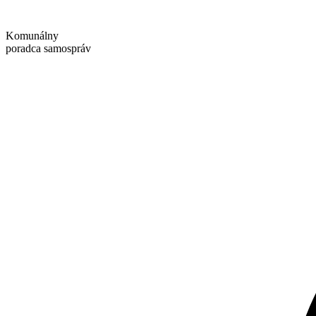
Preskočiť
na
Komunálny
obsah
poradca samospráv