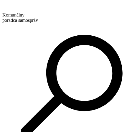
Preskočiť
na
Komunálny
obsah
poradca samospráv