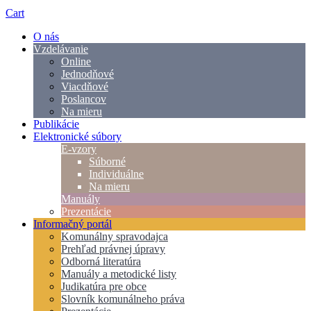
Cart
O nás
Vzdelávanie
Online
Jednodňové
Viacdňové
Poslancov
Na mieru
Publikácie
Elektronické súbory
E-vzory
Súborné
Individuálne
Na mieru
Manuály
Prezentácie
Informačný portál
Komunálny spravodajca
Prehľad právnej úpravy
Odborná literatúra
Manuály a metodické listy
Judikatúra pre obce
Slovník komunálneho práva