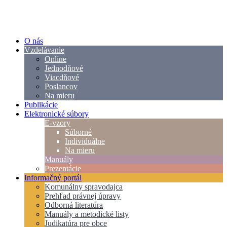
O nás
Vzdelávanie
Online
Jednodňové
Viacdňové
Poslancov
Na mieru
Publikácie
Elektronické súbory
E-vzory
Súborné
Individuálne
Na mieru
Manuály
Prezentácie
Informačný portál
Komunálny spravodajca
Prehľad právnej úpravy
Odborná literatúra
Manuály a metodické listy
Judikatúra pre obce