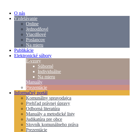
O nás
Vzdelávanie
Online
Jednodňové
Viacdňové
Poslancov
Na mieru
Publikácie
Elektronické súbory
E-vzory
Súborné
Individuálne
Na mieru
Manuály
Prezentácie
Informačný portál
Komunálny spravodajca
Prehľad právnej úpravy
Odborná literatúra
Manuály a metodické listy
Judikatúra pre obce
Slovník komunálneho práva
Prezentácie