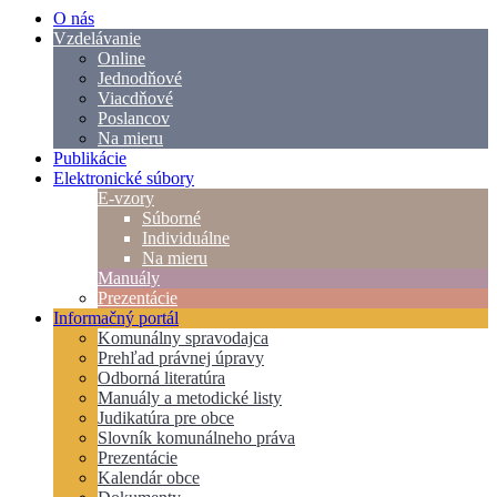
O nás
Vzdelávanie
Online
Jednodňové
Viacdňové
Poslancov
Na mieru
Publikácie
Elektronické súbory
E-vzory
Súborné
Individuálne
Na mieru
Manuály
Prezentácie
Informačný portál
Komunálny spravodajca
Prehľad právnej úpravy
Odborná literatúra
Manuály a metodické listy
Judikatúra pre obce
Slovník komunálneho práva
Prezentácie
Kalendár obce