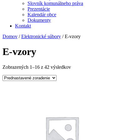
Slovník komunálneho práva
Prezentácie
Kalendár obce
Dokumenty
Kontakt
Domov
/
Elektronické súbory
/ E-vzory
E-vzory
Zobrazených 1–16 z 42 výsledkov