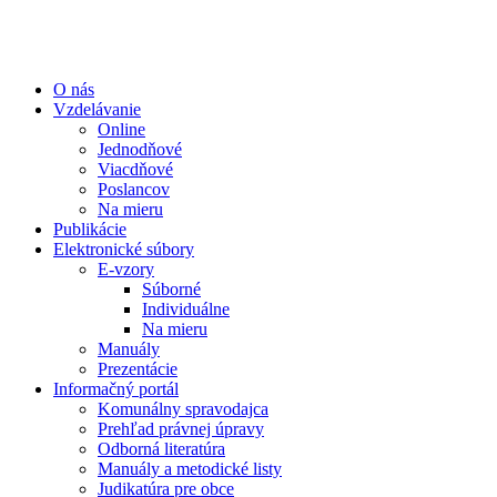
O nás
Vzdelávanie
Online
Jednodňové
Viacdňové
Poslancov
Na mieru
Publikácie
Elektronické súbory
E-vzory
Súborné
Individuálne
Na mieru
Manuály
Prezentácie
Informačný portál
Komunálny spravodajca
Prehľad právnej úpravy
Odborná literatúra
Manuály a metodické listy
Judikatúra pre obce