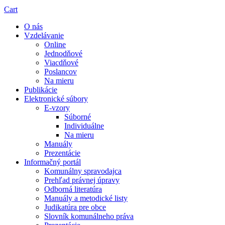
Cart
O nás
Vzdelávanie
Online
Jednodňové
Viacdňové
Poslancov
Na mieru
Publikácie
Elektronické súbory
E-vzory
Súborné
Individuálne
Na mieru
Manuály
Prezentácie
Informačný portál
Komunálny spravodajca
Prehľad právnej úpravy
Odborná literatúra
Manuály a metodické listy
Judikatúra pre obce
Slovník komunálneho práva