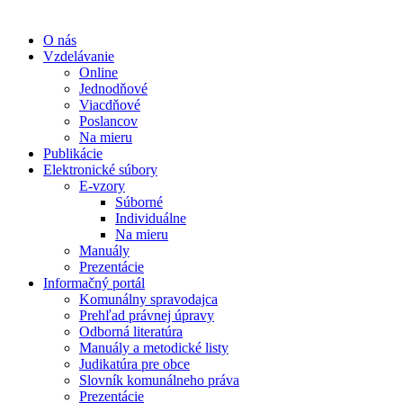
O nás
Vzdelávanie
Online
Jednodňové
Viacdňové
Poslancov
Na mieru
Publikácie
Elektronické súbory
E-vzory
Súborné
Individuálne
Na mieru
Manuály
Prezentácie
Informačný portál
Komunálny spravodajca
Prehľad právnej úpravy
Odborná literatúra
Manuály a metodické listy
Judikatúra pre obce
Slovník komunálneho práva
Prezentácie