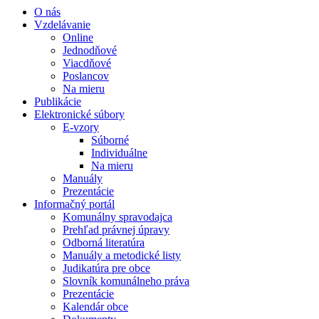
O nás
Vzdelávanie
Online
Jednodňové
Viacdňové
Poslancov
Na mieru
Publikácie
Elektronické súbory
E-vzory
Súborné
Individuálne
Na mieru
Manuály
Prezentácie
Informačný portál
Komunálny spravodajca
Prehľad právnej úpravy
Odborná literatúra
Manuály a metodické listy
Judikatúra pre obce
Slovník komunálneho práva
Prezentácie
Kalendár obce