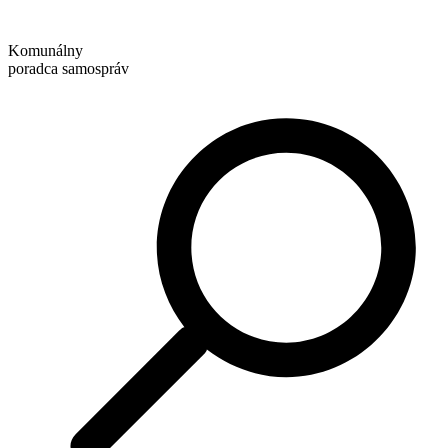
Preskočiť
na
Komunálny
obsah
poradca samospráv