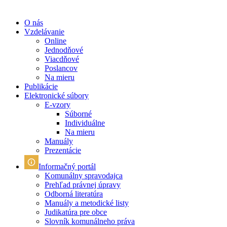
O nás
Vzdelávanie
Online
Jednodňové
Viacdňové
Poslancov
Na mieru
Publikácie
Elektronické súbory
E-vzory
Súborné
Individuálne
Na mieru
Manuály
Prezentácie
Informačný portál
Komunálny spravodajca
Prehľad právnej úpravy
Odborná literatúra
Manuály a metodické listy
Judikatúra pre obce
Slovník komunálneho práva