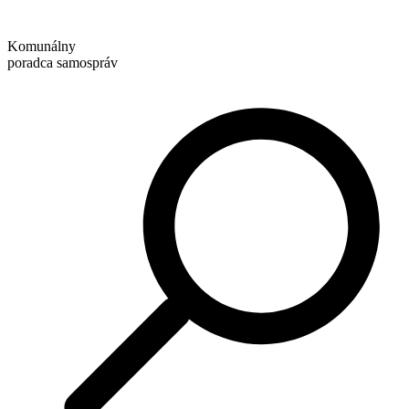
Preskočiť
na
Komunálny
obsah
poradca samospráv