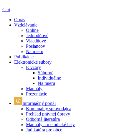
Cart
O nás
Vzdelávanie
Online
Jednodňové
Viacdňové
Poslancov
Na mieru
Publikácie
Elektronické súbory
E-vzory
Súborné
Individuálne
Na mieru
Manuály
Prezentácie
Informačný portál
Komunálny spravodajca
Prehľad právnej úpravy
Odborná literatúra
Manuály a metodické listy
Judikatúra pre obce