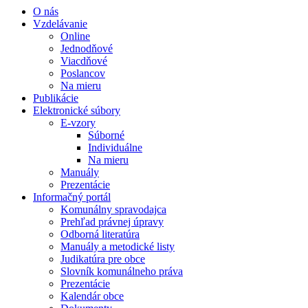
O nás
Vzdelávanie
Online
Jednodňové
Viacdňové
Poslancov
Na mieru
Publikácie
Elektronické súbory
E-vzory
Súborné
Individuálne
Na mieru
Manuály
Prezentácie
Informačný portál
Komunálny spravodajca
Prehľad právnej úpravy
Odborná literatúra
Manuály a metodické listy
Judikatúra pre obce
Slovník komunálneho práva
Prezentácie
Kalendár obce