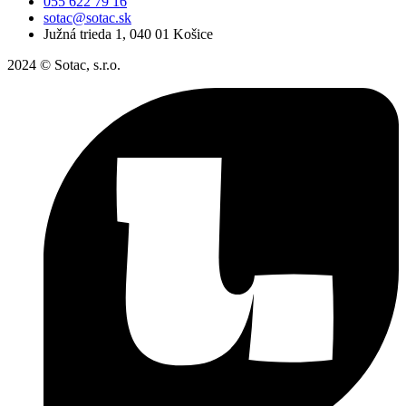
055 622 79 16
sotac@sotac.sk
Južná trieda 1, 040 01 Košice
2024 © Sotac, s.r.o.