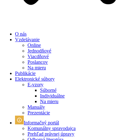
O nás
Vzdelávanie
Online
Jednodňové
Viacdňové
Poslancov
Na mieru
Publikácie
Elektronické súbory
E-vzory
Súborné
Individuálne
Na mieru
Manuály
Prezentácie
Informačný portál
Komunálny spravodajca
Prehľad právnej úpravy
Odborná literatúra