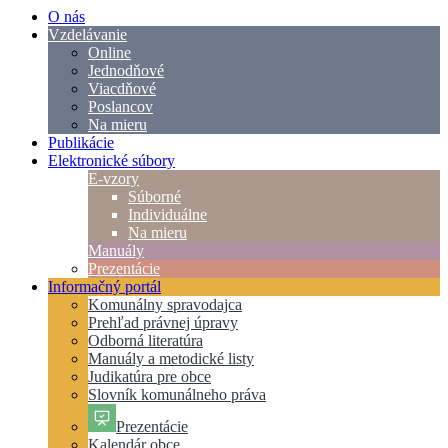
O nás
Vzdelávanie
Online
Jednodňové
Viacdňové
Poslancov
Na mieru
Publikácie
Elektronické súbory
E-vzory
Súborné
Individuálne
Na mieru
Manuály
Prezentácie
Informačný portál
Komunálny spravodajca
Prehľad právnej úpravy
Odborná literatúra
Manuály a metodické listy
Judikatúra pre obce
Slovník komunálneho práva
Prezentácie
Kalendár obce