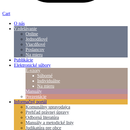
Cart
O nás
Vzdelávanie
Online
Jednodňové
Viacdňové
Poslancov
Na mieru
Publikácie
Elektronické súbory
E-vzory
Súborné
Individuálne
Na mieru
Manuály
Prezentácie
Informačný portál
Komunálny spravodajca
Prehľad právnej úpravy
Odborná literatúra
Manuály a metodické listy
Judikatúra pre obce