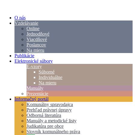
O nás
Vzdelávanie
Online
Jednodňové
Viacdňové
Poslancov
Na mieru
Publikácie
Elektronické súbory
E-vzory
Súborné
Individuálne
Na mieru
Manuály
Prezentácie
Informačný portál
Komunálny spravodajca
Prehľad právnej úpravy
Odborná literatúra
Manuály a metodické listy
Judikatúra pre obce
Slovník komunálneho práva