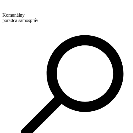
Preskočiť
na
Komunálny
obsah
poradca samospráv