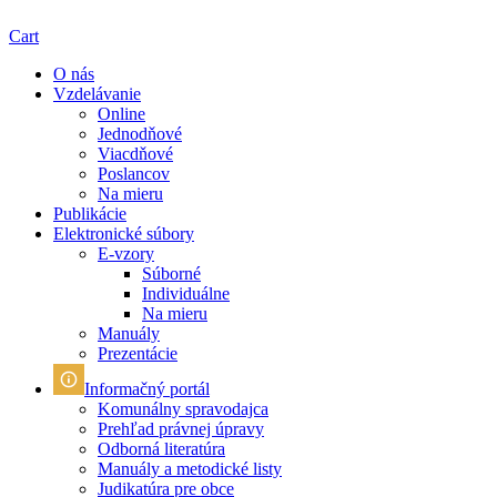
Cart
O nás
Vzdelávanie
Online
Jednodňové
Viacdňové
Poslancov
Na mieru
Publikácie
Elektronické súbory
E-vzory
Súborné
Individuálne
Na mieru
Manuály
Prezentácie
Informačný portál
Komunálny spravodajca
Prehľad právnej úpravy
Odborná literatúra
Manuály a metodické listy
Judikatúra pre obce