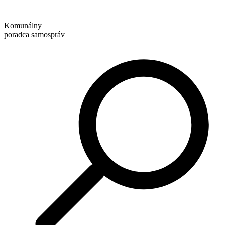
Preskočiť
na
Komunálny
obsah
poradca samospráv