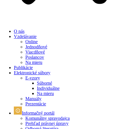
O nás
Vzdelávanie
Online
Jednodňové
Viacdňové
Poslancov
Na mieru
Publikácie
Elektronické súbory
E-vzory
Súborné
Individuálne
Na mieru
Manuály
Prezentácie
Informačný portál
Komunálny spravodajca
Prehľad právnej úpravy
Odborná literatúra