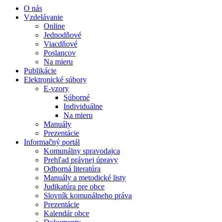
O nás
Vzdelávanie
Online
Jednodňové
Viacdňové
Poslancov
Na mieru
Publikácie
Elektronické súbory
E-vzory
Súborné
Individuálne
Na mieru
Manuály
Prezentácie
Informačný portál
Komunálny spravodajca
Prehľad právnej úpravy
Odborná literatúra
Manuály a metodické listy
Judikatúra pre obce
Slovník komunálneho práva
Prezentácie
Kalendár obce