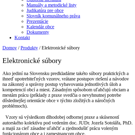
Manuály a metodické listy
Judikatúra pre obce
Slovník komunálneho práva
Prezentácie
Kalendár obce
Dokumenty
Kontakt
Domov
/
Produkty
/ Elektronické súbory
Elektronické súbory
Ako jediní na Slovensku predkladáme takéto súbory praktických a
ihneď upotrebiteľných vzorov, vrátane postupov riešení a návodov
na zákonný a správny postup vybavovania jednotlivých úloh a
kompetencií obcí a miest. Zásadným spôsobom uľahčujú obciam a
mestám prácu (príklady z praxe svedčia o nevyhnutnej potrebe
dôslednejšej orientácie obce v týchto zložitých a náročných
problémoch).
Vzory sú výsledkom dlhodobej odbornej praxe a skúseností
autorského kolektívu pod vedením doc. JUDr. Jozefa Sotolářa, PhD.
a majú za cieľ zásadne uľahčiť a zjednodušiť prácu voleným
funkcionárom obce a i zamestnancom obce.