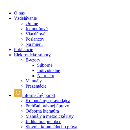
O nás
Vzdelávanie
Online
Jednodňové
Viacdňové
Poslancov
Na mieru
Publikácie
Elektronické súbory
E-vzory
Súborné
Individuálne
Na mieru
Manuály
Prezentácie
Informačný portál
Komunálny spravodajca
Prehľad právnej úpravy
Odborná literatúra
Manuály a metodické listy
Judikatúra pre obce
Slovník komunálneho práva