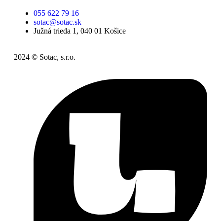
055 622 79 16
sotac@sotac.sk
Južná trieda 1, 040 01 Košice
2024 © Sotac, s.r.o.