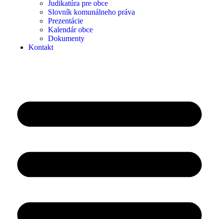
Judikatúra pre obce
Slovník komunálneho práva
Prezentácie
Kalendár obce
Dokumenty
Kontakt