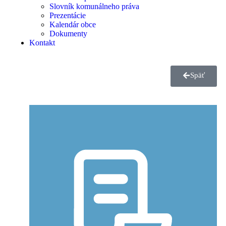
Slovník komunálneho práva
Prezentácie
Kalendár obce
Dokumenty
Kontakt
Späť