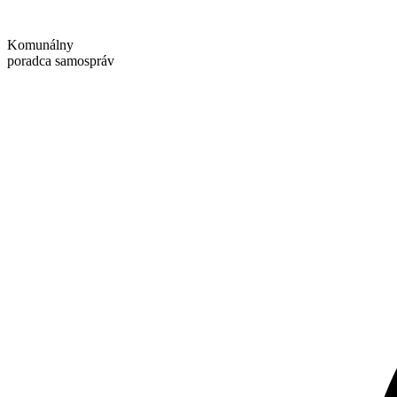
Preskočiť
na
Komunálny
obsah
poradca samospráv