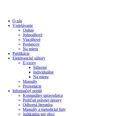
O nás
Vzdelávanie
Online
Jednodňové
Viacdňové
Poslancov
Na mieru
Publikácie
Elektronické súbory
E-vzory
Súborné
Individuálne
Na mieru
Manuály
Prezentácie
Informačný portál
Komunálny spravodajca
Prehľad právnej úpravy
Odborná literatúra
Manuály a metodické listy
Judikatúra pre obce