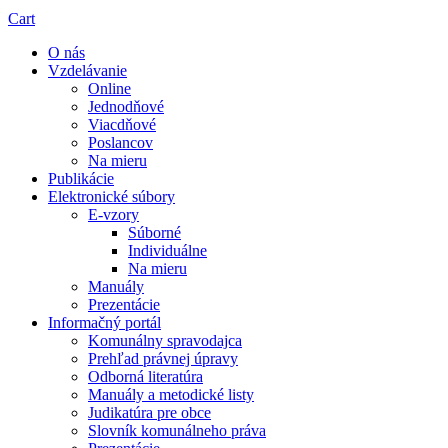
Cart
O nás
Vzdelávanie
Online
Jednodňové
Viacdňové
Poslancov
Na mieru
Publikácie
Elektronické súbory
E-vzory
Súborné
Individuálne
Na mieru
Manuály
Prezentácie
Informačný portál
Komunálny spravodajca
Prehľad právnej úpravy
Odborná literatúra
Manuály a metodické listy
Judikatúra pre obce
Slovník komunálneho práva