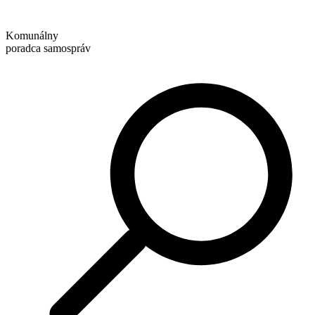
Preskočiť
na
Komunálny
obsah
poradca samospráv