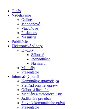
O nás
Vzdelávanie
Online
Jednodňové
Viacdňové
Poslancov
Na mieru
Publikácie
Elektronické súbory
E-vzory
Súborné
Individuálne
Na mieru
Manuály
Prezentácie
Informačný portál
Komunálny spravodajca
Prehľad právnej úpravy
Odborná literatúra
Manuály a metodické listy
Judikatúra pre obce
Slovník komunálneho práva
Prezentácie