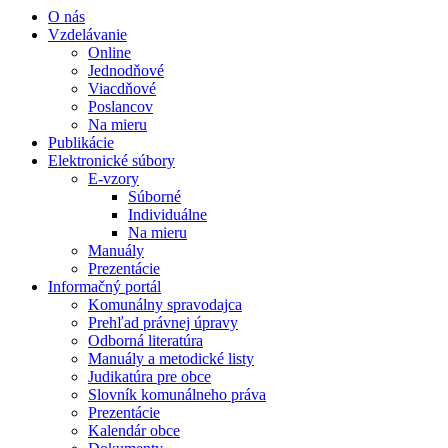
O nás
Vzdelávanie
Online
Jednodňové
Viacdňové
Poslancov
Na mieru
Publikácie
Elektronické súbory
E-vzory
Súborné
Individuálne
Na mieru
Manuály
Prezentácie
Informačný portál
Komunálny spravodajca
Prehľad právnej úpravy
Odborná literatúra
Manuály a metodické listy
Judikatúra pre obce
Slovník komunálneho práva
Prezentácie
Kalendár obce