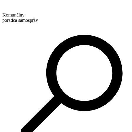
Preskočiť
na
Komunálny
obsah
poradca samospráv