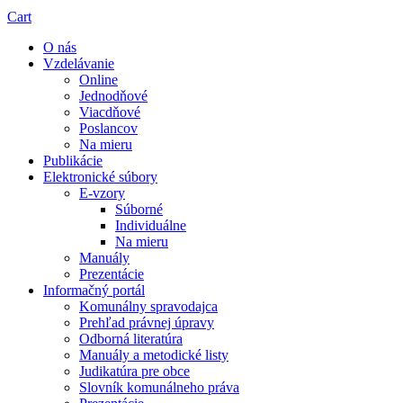
Cart
O nás
Vzdelávanie
Online
Jednodňové
Viacdňové
Poslancov
Na mieru
Publikácie
Elektronické súbory
E-vzory
Súborné
Individuálne
Na mieru
Manuály
Prezentácie
Informačný portál
Komunálny spravodajca
Prehľad právnej úpravy
Odborná literatúra
Manuály a metodické listy
Judikatúra pre obce
Slovník komunálneho práva