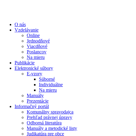
O nás
Vzdelávanie
Online
Jednodňové
Viacdňové
Poslancov
Na mieru
Publikácie
Elektronické súbory
E-vzory
Súborné
Individuálne
Na mieru
Manuály
Prezentácie
Informačný portál
Komunálny spravodajca
Prehľad právnej úpravy
Odborná literatúra
Manuály a metodické listy
Judikatúra pre obce