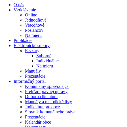
O nás
Vzdelávanie
Online
Jednodňové
Viacdňové
Poslancov
Na mieru
Publikácie
Elektronické súbory
E-vzory
Súborné
Individuálne
Na mieru
Manuály
Prezentácie
Informačný portál
Komunálny spravodajca
Prehľad právnej úpravy
Odborná literatúra
Manuály a metodické listy
Judikatúra pre obce
Slovník komunálneho práva
Prezentácie
Kalendár obce