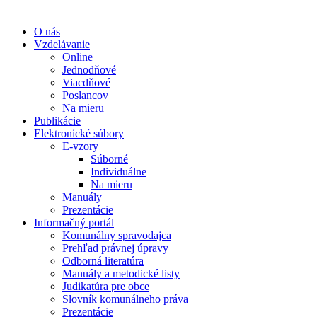
O nás
Vzdelávanie
Online
Jednodňové
Viacdňové
Poslancov
Na mieru
Publikácie
Elektronické súbory
E-vzory
Súborné
Individuálne
Na mieru
Manuály
Prezentácie
Informačný portál
Komunálny spravodajca
Prehľad právnej úpravy
Odborná literatúra
Manuály a metodické listy
Judikatúra pre obce
Slovník komunálneho práva
Prezentácie