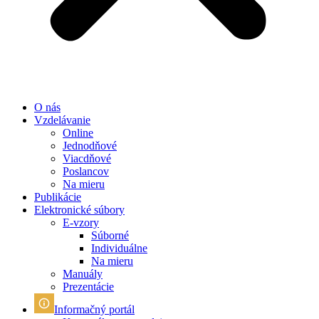
O nás
Vzdelávanie
Online
Jednodňové
Viacdňové
Poslancov
Na mieru
Publikácie
Elektronické súbory
E-vzory
Súborné
Individuálne
Na mieru
Manuály
Prezentácie
Informačný portál