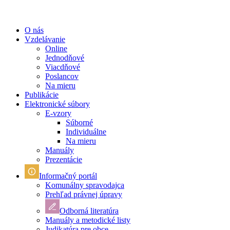
O nás
Vzdelávanie
Online
Jednodňové
Viacdňové
Poslancov
Na mieru
Publikácie
Elektronické súbory
E-vzory
Súborné
Individuálne
Na mieru
Manuály
Prezentácie
Informačný portál
Komunálny spravodajca
Prehľad právnej úpravy
Odborná literatúra
Manuály a metodické listy
Judikatúra pre obce