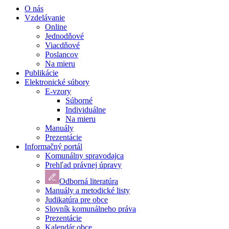
O nás
Vzdelávanie
Online
Jednodňové
Viacdňové
Poslancov
Na mieru
Publikácie
Elektronické súbory
E-vzory
Súborné
Individuálne
Na mieru
Manuály
Prezentácie
Informačný portál
Komunálny spravodajca
Prehľad právnej úpravy
Odborná literatúra
Manuály a metodické listy
Judikatúra pre obce
Slovník komunálneho práva
Prezentácie
Kalendár obce