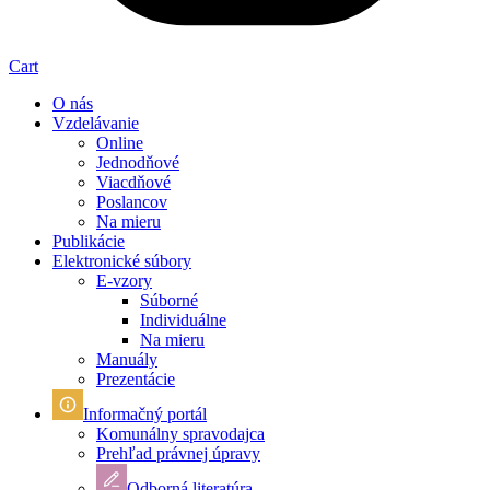
Cart
O nás
Vzdelávanie
Online
Jednodňové
Viacdňové
Poslancov
Na mieru
Publikácie
Elektronické súbory
E-vzory
Súborné
Individuálne
Na mieru
Manuály
Prezentácie
Informačný portál
Komunálny spravodajca
Prehľad právnej úpravy
Odborná literatúra