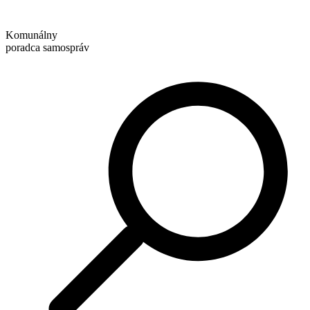
Preskočiť
na
Komunálny
obsah
poradca samospráv