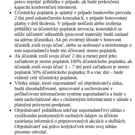
právo neprijať prihlášku v prípade, ak bude prekročená
kapacita konferenčnej miestnosti.
Účastnícky poplatok je splatný v prípade bankového prevodu
2 dni pred uskutočnením konzultácií, v prípade hotovostnej
platby v deň školenia. V prípade neúčasti alebo zrušenia
prihlášky sa účastnícky poplatok nevracia, konzultácií sa
môže zúčastniť náhradník (pracovné materiály budú zaslané
na adresu účastníka). Ak pri zvolenej úhrade v hotovosti
účastník zruší svoju účasť, alebo sa nedostaví a neinformuje o
tom usporiadateľa bude mu účtovaný storno poplatok.
Ak účastník zruší svoju účasť 2 dni a menej pred jeho
začiatkom je storno poplatok 100% účastníckeho poplatku; ak
účastník zruší svoju účasť 3 – 7 dní pred začiatkom je storno
poplatok 50% účastníckeho poplatku; 8 a viac dní – bude
vrátený celý účastnícky poplatok.
Všetky údaje, ktoré usporiadateľ od objednávateľa získa,
budú zhromažďované, spracované a uschovávané v
počítačovom informačnom systéme usporiadateľa a bude s
nimi zaobchádzané ako s chránenými informáciami v súlade s
platnými právnymi predpismi.
Objednávateľ prihláškou udeľuje usporiadateľovi súhlas s
využívaním poskytnutých osobných údajov za účelom
zasielania informácií o pripravovaných akciách a službách.
Objednávateľ má právo kedykoľvek tento svoj súhlas
písomne odvolať.