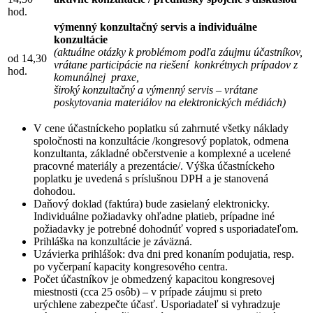
hod.
výmenný konzultačný servis a individuálne
konzultácie
(aktuálne otázky k problémom podľa záujmu účastníkov,
od 14,30
vrátane participácie na riešení konkrétnych prípadov z
hod.
komunálnej praxe,
široký konzultačný a výmenný servis – vrátane
poskytovania materiálov na elektronických médiách)
V cene účastníckeho poplatku sú zahrnuté všetky náklady
spoločnosti na konzultácie /kongresový poplatok, odmena
konzultanta, základné občerstvenie a komplexné a ucelené
pracovné materiály a prezentácie/. Výška účastníckeho
poplatku je uvedená s príslušnou DPH a je stanovená
dohodou.
Daňový doklad (faktúra) bude zasielaný elektronicky.
Individuálne požiadavky ohľadne platieb, prípadne iné
požiadavky je potrebné dohodnúť vopred s usporiadateľom.
Prihláška na konzultácie je záväzná.
Uzávierka prihlášok: dva dni pred konaním podujatia, resp.
po vyčerpaní kapacity kongresového centra.
Počet účastníkov je obmedzený kapacitou kongresovej
miestnosti (cca 25 osôb) – v prípade záujmu si preto
urýchlene zabezpečte účasť. Usporiadateľ si vyhradzuje