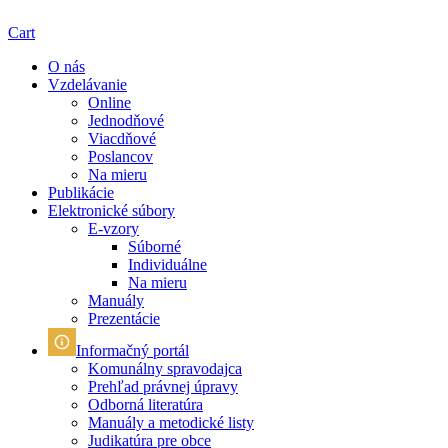
Cart
O nás
Vzdelávanie
Online
Jednodňové
Viacdňové
Poslancov
Na mieru
Publikácie
Elektronické súbory
E-vzory
Súborné
Individuálne
Na mieru
Manuály
Prezentácie
Informačný portál
Komunálny spravodajca
Prehľad právnej úpravy
Odborná literatúra
Manuály a metodické listy
Judikatúra pre obce