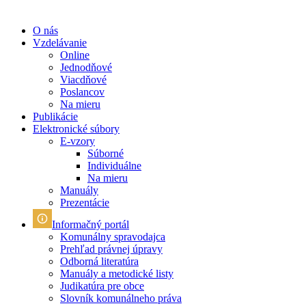
O nás
Vzdelávanie
Online
Jednodňové
Viacdňové
Poslancov
Na mieru
Publikácie
Elektronické súbory
E-vzory
Súborné
Individuálne
Na mieru
Manuály
Prezentácie
Informačný portál
Komunálny spravodajca
Prehľad právnej úpravy
Odborná literatúra
Manuály a metodické listy
Judikatúra pre obce
Slovník komunálneho práva