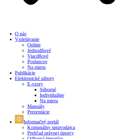
O nás
Vzdelávanie
Online
Jednodňové
Viacdňové
Poslancov
Na mieru
Publikácie
Elektronické súbory
E-vzory
Súborné
Individuálne
Na mieru
Manuály
Prezentácie
Informačný portál
Komunálny spravodajca
Prehľad právnej úpravy
Odborná literatúra