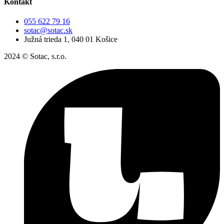
Kontakt
055 622 79 16
sotac@sotac.sk
Južná trieda 1, 040 01 Košice
2024 © Sotac, s.r.o.