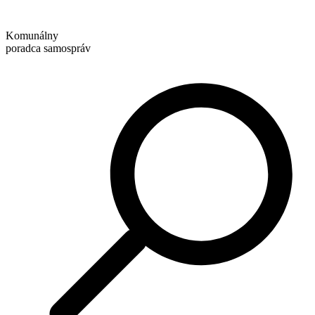
Preskočiť
na
Komunálny
obsah
poradca samospráv