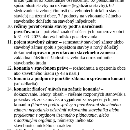
úradu (zámer až kolaudačné osvedčenie), 5./ preskúmavanie
spôsobilosti stavby na užívanie (legalizácia stavby), 6./
sledovanie stavebnej činnosti (stavebnotechnického stavu
stavieb) na území obce, 7./ podnety na vykonanie štátneho
stavebného dohľadu na stavebný inšpektorát
režimy povoľovania stavby podľa náročnosti
povoľovania
– potrebná znalosť súčasných pomerov v obci
k 31. 03. 2025 ako východisko posudzovania
pojem stavebný zámer –
samostatný stavebný zámer alebo
stavebný zámer spolu s projektom stavby a nový dôležitý
dokument
správa o prerokovaní stavebného zámeru –
základná náležitosť žiadosti stavebníka o rozhodnutie
stavebného úradu
konania v stavebnom práve
– rozhodnutia a opatrenia obce
ako stavebného úradu (§ 48 a nasl.)
konania a podporné použitie zákona o správnom konaní
(subsidiarita)
konanie: žiadosť /návrh na začatie konania/
–
dokazovanie, lehoty, obsah
–
riešenie rozporných stanovísk a
požiadaviek zo stanovísk a vyjadrení zabezpečených pred
konaním
(ktoré sa podľa správy o prerokovaní stavebného
zámeru nepodarilo odstrániť rokovaním stavebníka alebo
projektanta s orgánom územného plánovania, alebo
s dotknutými orgánmi)
,
námietky iného ako
stavebnotechnického charakteru