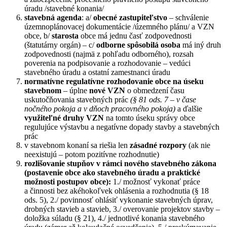
úradu /stavebné konania/
stavebná agenda
: a/
obecné zastupiteľstvo
– schválenie
územnoplánovacej dokumentácie /územného plánu/ a VZN
obce, b/
starosta
obce má jednu časť zodpovednosti
(štatutárny orgán) – c/
odborne spôsobilá osoba
má iný druh
zodpovednosti (najmä z pohľadu odborného), rozsah
poverenia na podpisovanie a rozhodovanie – vedúci
stavebného úradu a ostatní zamestnanci úradu
normatívne regulatívne rozhodovanie obce
na úseku
stavebnom
– úplne
nové VZN
o obmedzení času
uskutočňovania stavebných prác
(§ 81 ods. 7 – v čase
nočného pokoja a v dňoch pracovného pokoja)
a ďalšie
využiteľné druhy VZN
na tomto úseku správy obce
regulujúce výstavbu a negatívne dopady stavby a stavebných
prác
v stavebnom konaní sa riešia len
zásadné rozpory
(ak nie
neexistujú – potom pozitívne rozhodnutie)
rozlišovanie stupňov v rámci nového stavebného zákona
(postavenie obce ako stavebného úradu a praktické
možnosti postupov obce):
1./ možnosť vykonať práce
a činnosti bez akéhokoľvek ohlásenia a rozhodnutia (§ 18
ods. 5), 2./ povinnosť ohlásiť vykonanie stavebných úprav,
drobných stavieb a stavieb, 3./ overovanie projektov stavby –
doložka súladu (§ 21), 4./ jednotlivé konania stavebného