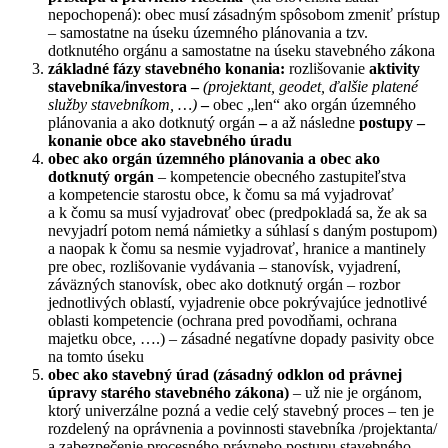
nepochopená): obec musí zásadným spôsobom zmeniť prístup
– samostatne na úseku územného plánovania a tzv.
dotknutého orgánu a samostatne na úseku stavebného zákona
základné fázy stavebného konania:
rozlišovanie
aktivity
stavebníka/investora –
(projektant, geodet, ďalšie platené
služby stavebníkom, …)
–
obec „len“ ako orgán územného
plánovania a ako dotknutý orgán
–
a až následne
postupy –
konanie obce ako stavebného úradu
obec ako orgán územného plánovania a obec ako
dotknutý orgán
– kompetencie obecného zastupiteľstva
a kompetencie starostu obce, k čomu sa má vyjadrovať
a k čomu sa musí vyjadrovať obec (predpokladá sa, že ak sa
nevyjadrí potom nemá námietky a súhlasí s daným postupom)
a naopak k čomu sa nesmie vyjadrovať, hranice a mantinely
pre obec, rozlišovanie vydávania – stanovísk, vyjadrení,
záväzných stanovísk, obec ako dotknutý orgán – rozbor
jednotlivých oblastí, vyjadrenie obce pokrývajúce jednotlivé
oblasti kompetencie (ochrana pred povodňami, ochrana
majetku obce, ….) – zásadné negatívne dopady pasivity obce
na tomto úseku
obec ako stavebný úrad
(zásadný odklon od právnej
úpravy starého stavebného zákona)
– už nie je orgánom,
ktorý univerzálne pozná a vedie celý stavebný proces – ten je
rozdelený na oprávnenia a povinnosti stavebníka /projektanta/
a zabezpečenie procesného právneho postupu stavebného