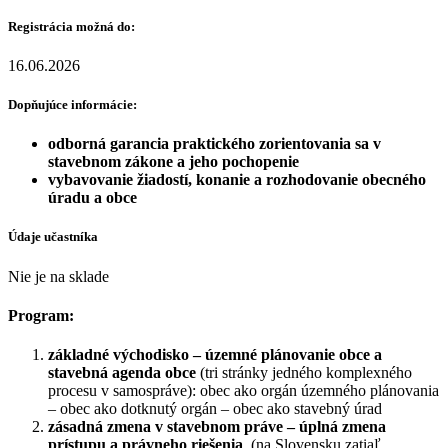
Registrácia možná do:
16.06.2026
Dopňujúce informácie:
odborná garancia praktického zorientovania sa v
stavebnom zákone a jeho pochopenie
vybavovanie žiadostí,
konanie a rozhodovanie obecného
úradu a obce
Údaje učastníka
Nie je na sklade
Program:
základné východisko – územné plánovanie obce a
stavebná agenda obce
(tri stránky jedného komplexného
procesu v samospráve): obec ako orgán územného plánovania
– obec ako dotknutý orgán – obec ako stavebný úrad
zásadná zmena v stavebnom práve – úplná zmena
prístupu a právneho riešenia
(na Slovensku zatiaľ