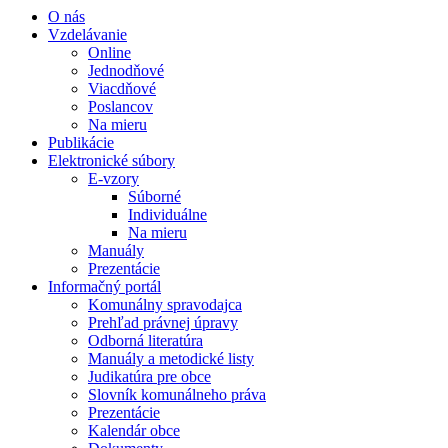
O nás
Vzdelávanie
Online
Jednodňové
Viacdňové
Poslancov
Na mieru
Publikácie
Elektronické súbory
E-vzory
Súborné
Individuálne
Na mieru
Manuály
Prezentácie
Informačný portál
Komunálny spravodajca
Prehľad právnej úpravy
Odborná literatúra
Manuály a metodické listy
Judikatúra pre obce
Slovník komunálneho práva
Prezentácie
Kalendár obce