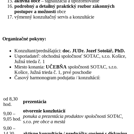
aktivita obce
– signalizácia a upozorňovanie
podrobný a detailný praktický rozbor zákonných
postupov a možností
obce
výmenný konzultačný servis a konzultácie
Organizačné pokyny:
Konzultant/prednášajúci:
doc. JUDr. Jozef Sotolář, PhD.
Usporiadateľ: obchodná spoločnosť SOTAC, s.r.o. Košice,
Južná trieda č. 1
Miesto konania:
UČEBŇA
spoločnosti SOTAC, s.r.o.
Košice, Južná trieda č. 1, prvé poschodie
Časový harmonogram podujatia / konzultácií:
od 8,30
prezentácia
hod.
otvorenie konzlutácií
9,00 –
ponuka a prezentácia produktov spoločnosti SOTAC,
9,05 hod.
s.r.o. pre obce a mestá
9,00 –
14,30
aktívne konzultácie / prednášky spojené s diskusiou