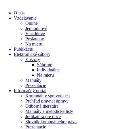
O nás
Vzdelávanie
Online
Jednodňové
Viacdňové
Poslancov
Na mieru
Publikácie
Elektronické súbory
E-vzory
Súborné
Individuálne
Na mieru
Manuály
Prezentácie
Informačný portál
Komunálny spravodajca
Prehľad právnej úpravy
Odborná literatúra
Manuály a metodické listy
Judikatúra pre obce
Slovník komunálneho práva
Prezentácie