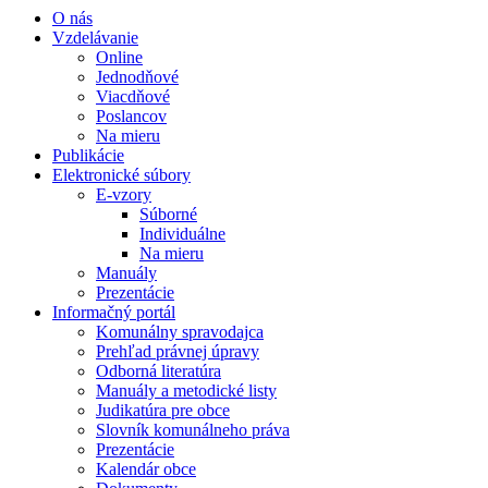
O nás
Vzdelávanie
Online
Jednodňové
Viacdňové
Poslancov
Na mieru
Publikácie
Elektronické súbory
E-vzory
Súborné
Individuálne
Na mieru
Manuály
Prezentácie
Informačný portál
Komunálny spravodajca
Prehľad právnej úpravy
Odborná literatúra
Manuály a metodické listy
Judikatúra pre obce
Slovník komunálneho práva
Prezentácie
Kalendár obce