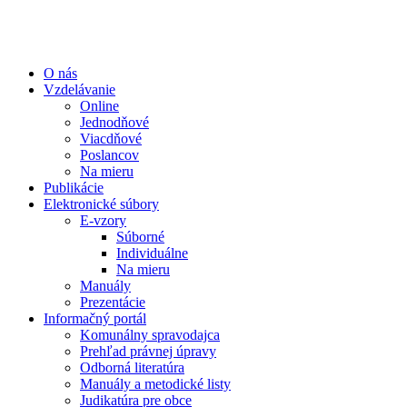
O nás
Vzdelávanie
Online
Jednodňové
Viacdňové
Poslancov
Na mieru
Publikácie
Elektronické súbory
E-vzory
Súborné
Individuálne
Na mieru
Manuály
Prezentácie
Informačný portál
Komunálny spravodajca
Prehľad právnej úpravy
Odborná literatúra
Manuály a metodické listy
Judikatúra pre obce