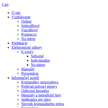
Cart
O nás
Vzdelávanie
Online
Jednodňové
Viacdňové
Poslancov
Na mieru
Publikácie
Elektronické súbory
E-vzory
Súborné
Individuálne
Na mieru
Manuály
Prezentácie
Informačný portál
Komunálny spravodajca
Prehľad právnej úpravy
Odborná literatúra
Manuály a metodické listy
Judikatúra pre obce
Slovník komunálneho práva