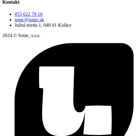
Kontakt
055 622 79 16
sotac@sotac.sk
Južná trieda 1, 040 01 Košice
2024 © Sotac, s.r.o.