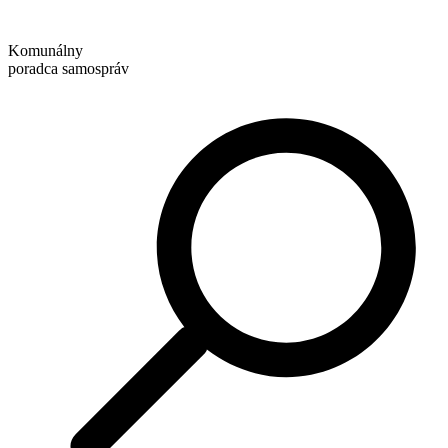
Preskočiť
na
Komunálny
obsah
poradca samospráv