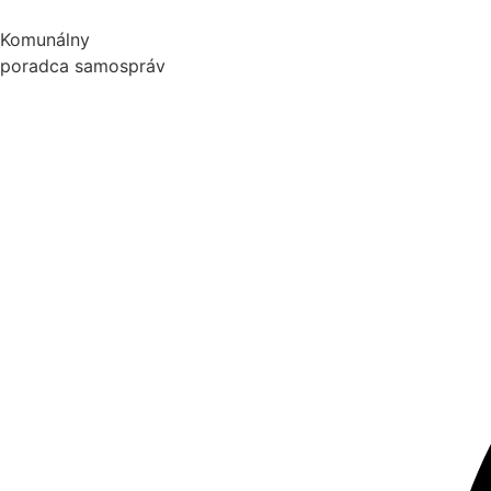
Preskočiť
na
Komunálny
obsah
poradca samospráv