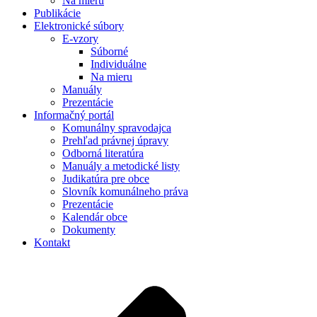
Na mieru
Publikácie
Elektronické súbory
E-vzory
Súborné
Individuálne
Na mieru
Manuály
Prezentácie
Informačný portál
Komunálny spravodajca
Prehľad právnej úpravy
Odborná literatúra
Manuály a metodické listy
Judikatúra pre obce
Slovník komunálneho práva
Prezentácie
Kalendár obce
Dokumenty
Kontakt