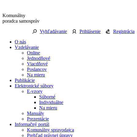
Preskočiť
na
Komunálny
obsah
poradca samospráv
Vyhľadávanie
Prihlásenie
Registrácia
O nás
Vzdelávanie
Online
Jednodňové
Viacdňové
Poslancov
Na mieru
Publikácie
Elektronické súbory
E-vzory
Súborné
Individuálne
Na mieru
Manuály
Prezentácie
Informačný portál
Komunálny spravodajca
Prehľad právnej úpravy