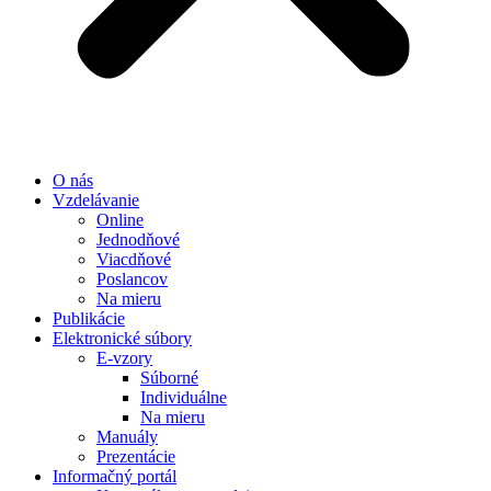
O nás
Vzdelávanie
Online
Jednodňové
Viacdňové
Poslancov
Na mieru
Publikácie
Elektronické súbory
E-vzory
Súborné
Individuálne
Na mieru
Manuály
Prezentácie
Informačný portál