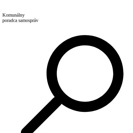
Preskočiť
na
Komunálny
obsah
poradca samospráv