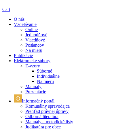
Cart
O nás
Vzdelávanie
Online
Jednodňové
Viacdňové
Poslancov
Na mieru
Publikácie
Elektronické súbory
E-vzory
Súborné
Individuálne
Na mieru
Manuály
Prezentácie
Informačný portál
Komunálny spravodajca
Prehľad právnej úpravy
Odborná literatúra
Manuály a metodické listy
Judikatúra pre obce