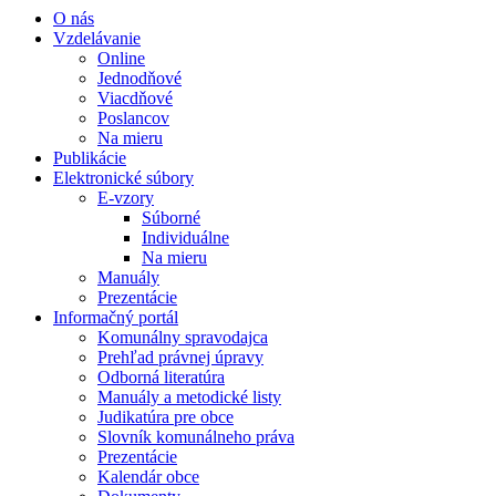
O nás
Vzdelávanie
Online
Jednodňové
Viacdňové
Poslancov
Na mieru
Publikácie
Elektronické súbory
E-vzory
Súborné
Individuálne
Na mieru
Manuály
Prezentácie
Informačný portál
Komunálny spravodajca
Prehľad právnej úpravy
Odborná literatúra
Manuály a metodické listy
Judikatúra pre obce
Slovník komunálneho práva
Prezentácie
Kalendár obce