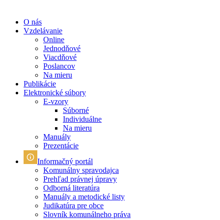
O nás
Vzdelávanie
Online
Jednodňové
Viacdňové
Poslancov
Na mieru
Publikácie
Elektronické súbory
E-vzory
Súborné
Individuálne
Na mieru
Manuály
Prezentácie
Informačný portál
Komunálny spravodajca
Prehľad právnej úpravy
Odborná literatúra
Manuály a metodické listy
Judikatúra pre obce
Slovník komunálneho práva