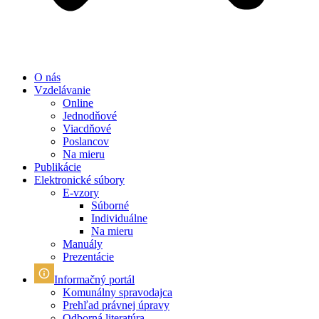
O nás
Vzdelávanie
Online
Jednodňové
Viacdňové
Poslancov
Na mieru
Publikácie
Elektronické súbory
E-vzory
Súborné
Individuálne
Na mieru
Manuály
Prezentácie
Informačný portál
Komunálny spravodajca
Prehľad právnej úpravy
Odborná literatúra