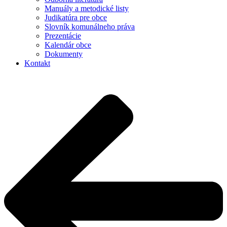
Manuály a metodické listy
Judikatúra pre obce
Slovník komunálneho práva
Prezentácie
Kalendár obce
Dokumenty
Kontakt