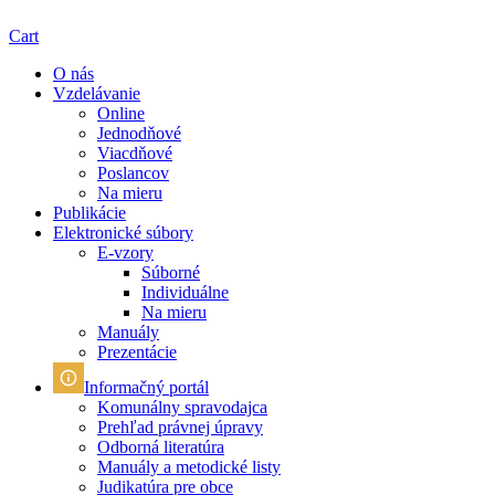
Cart
O nás
Vzdelávanie
Online
Jednodňové
Viacdňové
Poslancov
Na mieru
Publikácie
Elektronické súbory
E-vzory
Súborné
Individuálne
Na mieru
Manuály
Prezentácie
Informačný portál
Komunálny spravodajca
Prehľad právnej úpravy
Odborná literatúra
Manuály a metodické listy
Judikatúra pre obce