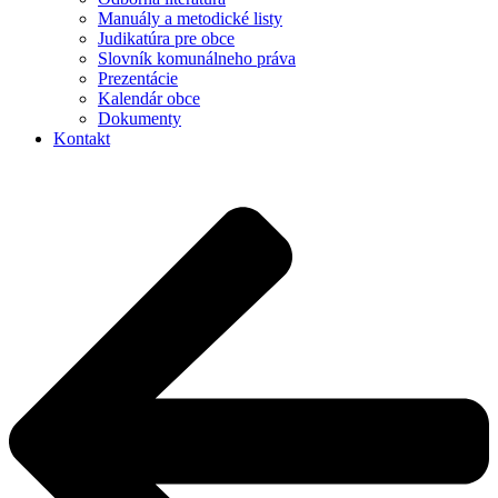
Manuály a metodické listy
Judikatúra pre obce
Slovník komunálneho práva
Prezentácie
Kalendár obce
Dokumenty
Kontakt