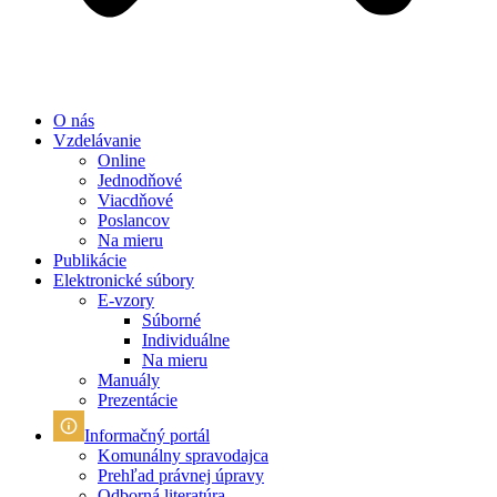
O nás
Vzdelávanie
Online
Jednodňové
Viacdňové
Poslancov
Na mieru
Publikácie
Elektronické súbory
E-vzory
Súborné
Individuálne
Na mieru
Manuály
Prezentácie
Informačný portál
Komunálny spravodajca
Prehľad právnej úpravy
Odborná literatúra