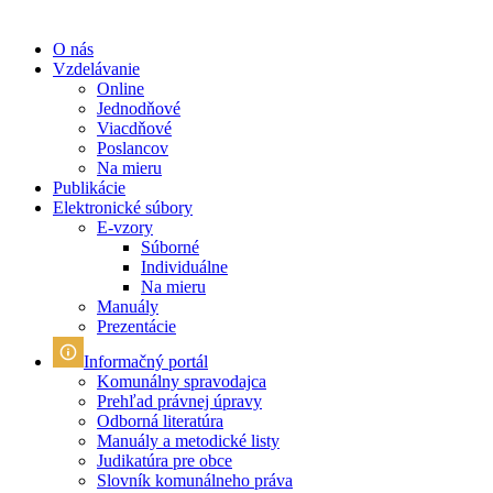
O nás
Vzdelávanie
Online
Jednodňové
Viacdňové
Poslancov
Na mieru
Publikácie
Elektronické súbory
E-vzory
Súborné
Individuálne
Na mieru
Manuály
Prezentácie
Informačný portál
Komunálny spravodajca
Prehľad právnej úpravy
Odborná literatúra
Manuály a metodické listy
Judikatúra pre obce
Slovník komunálneho práva