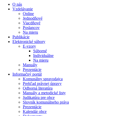
O nás
Vzdelávanie
Online
Jednodňové
Viacdňové
Poslancov
Na mieru
Publikácie
Elektronické súbory
E-vzory
Súborné
Individuálne
Na mieru
Manuály
Prezentácie
Informačný portál
Komunálny spravodajca
Prehľad právnej úpravy
Odborná literatúra
Manuály a metodické listy
Judikatúra pre obce
Slovník komunálneho práva
Prezentácie
Kalendár obce