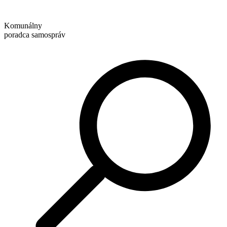
Preskočiť
na
Komunálny
obsah
poradca samospráv