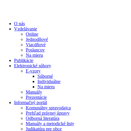
O nás
Vzdelávanie
Online
Jednodňové
Viacdňové
Poslancov
Na mieru
Publikácie
Elektronické súbory
E-vzory
Súborné
Individuálne
Na mieru
Manuály
Prezentácie
Informačný portál
Komunálny spravodajca
Prehľad právnej úpravy
Odborná literatúra
Manuály a metodické listy
Judikatúra pre obce