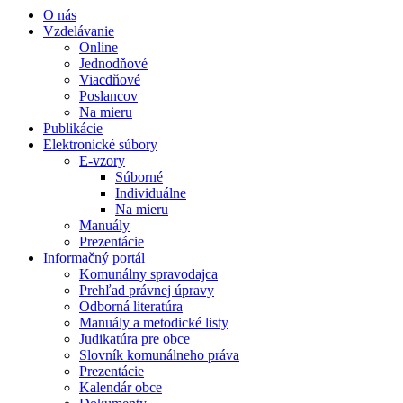
O nás
Vzdelávanie
Online
Jednodňové
Viacdňové
Poslancov
Na mieru
Publikácie
Elektronické súbory
E-vzory
Súborné
Individuálne
Na mieru
Manuály
Prezentácie
Informačný portál
Komunálny spravodajca
Prehľad právnej úpravy
Odborná literatúra
Manuály a metodické listy
Judikatúra pre obce
Slovník komunálneho práva
Prezentácie
Kalendár obce