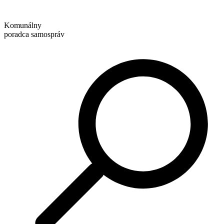
Preskočiť
na
Komunálny
obsah
poradca samospráv