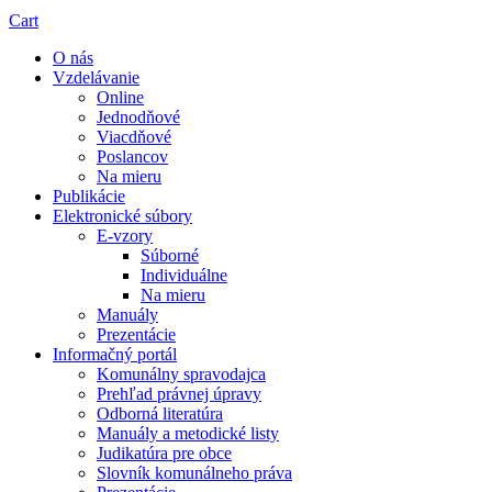
Cart
O nás
Vzdelávanie
Online
Jednodňové
Viacdňové
Poslancov
Na mieru
Publikácie
Elektronické súbory
E-vzory
Súborné
Individuálne
Na mieru
Manuály
Prezentácie
Informačný portál
Komunálny spravodajca
Prehľad právnej úpravy
Odborná literatúra
Manuály a metodické listy
Judikatúra pre obce
Slovník komunálneho práva