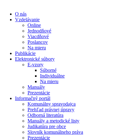
O nás
Vzdelávanie
Online
Jednodňové
Viacdňové
Poslancov
Na mieru
Publikácie
Elektronické súbory
E-vzory
Súborné
Individuálne
Na mieru
Manuály
Prezentácie
Informačný portál
Komunálny spravodajca
Prehľad právnej úpravy
Odborná literatúra
Manuály a metodické listy
Judikatúra pre obce
Slovník komunálneho práva
Prezentácie