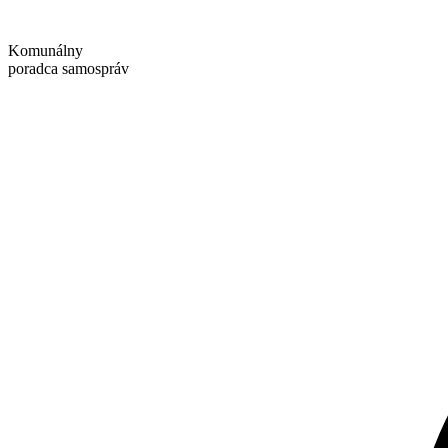
Preskočiť
na
Komunálny
obsah
poradca samospráv