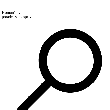
Preskočiť
na
Komunálny
obsah
poradca samospráv