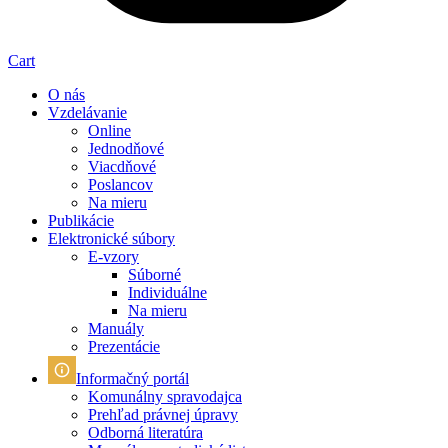
Cart
O nás
Vzdelávanie
Online
Jednodňové
Viacdňové
Poslancov
Na mieru
Publikácie
Elektronické súbory
E-vzory
Súborné
Individuálne
Na mieru
Manuály
Prezentácie
Informačný portál
Komunálny spravodajca
Prehľad právnej úpravy
Odborná literatúra