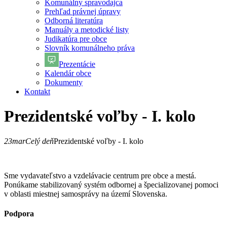
Komunálny spravodajca
Prehľad právnej úpravy
Odborná literatúra
Manuály a metodické listy
Judikatúra pre obce
Slovník komunálneho práva
Prezentácie
Kalendár obce
Dokumenty
Kontakt
Prezidentské voľby - I. kolo
23
mar
Celý deň
Prezidentské voľby - I. kolo
Sme vydavateľstvo a vzdelávacie centrum pre obce a mestá.
Ponúkame stabilizovaný systém odbornej a špecializovanej pomoci
v oblasti miestnej samosprávy na území Slovenska.
Podpora