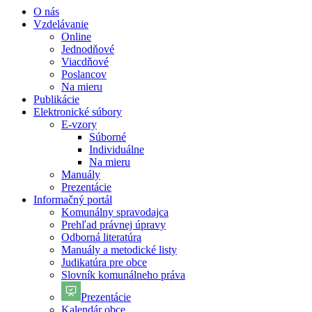
O nás
Vzdelávanie
Online
Jednodňové
Viacdňové
Poslancov
Na mieru
Publikácie
Elektronické súbory
E-vzory
Súborné
Individuálne
Na mieru
Manuály
Prezentácie
Informačný portál
Komunálny spravodajca
Prehľad právnej úpravy
Odborná literatúra
Manuály a metodické listy
Judikatúra pre obce
Slovník komunálneho práva
Prezentácie
Kalendár obce