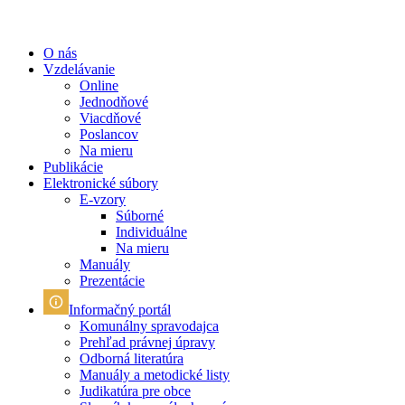
O nás
Vzdelávanie
Online
Jednodňové
Viacdňové
Poslancov
Na mieru
Publikácie
Elektronické súbory
E-vzory
Súborné
Individuálne
Na mieru
Manuály
Prezentácie
Informačný portál
Komunálny spravodajca
Prehľad právnej úpravy
Odborná literatúra
Manuály a metodické listy
Judikatúra pre obce