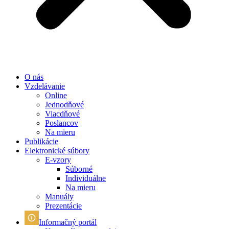
O nás
Vzdelávanie
Online
Jednodňové
Viacdňové
Poslancov
Na mieru
Publikácie
Elektronické súbory
E-vzory
Súborné
Individuálne
Na mieru
Manuály
Prezentácie
Informačný portál